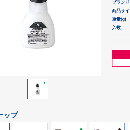
ブランド
商品サイズ
重量(g)
入数
ナップ