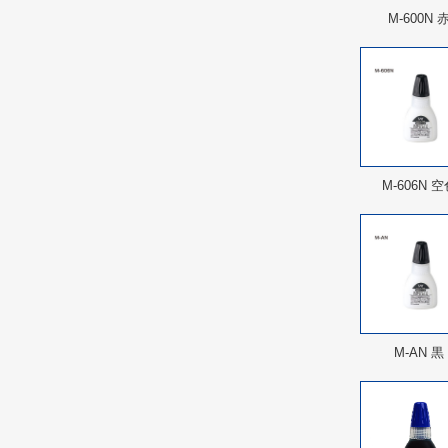
M-600N 
M-606N 
M-AN 黒