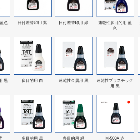
 藍色
日付差替印用 紫
日付差替印用 緑
速乾性多目的用 藍
色
用 黒
多目的用 白
速乾性金属用 黒
速乾性プラスチック
用 黒
紫
多目的用 黒
多目的用 緑
M-500A 赤