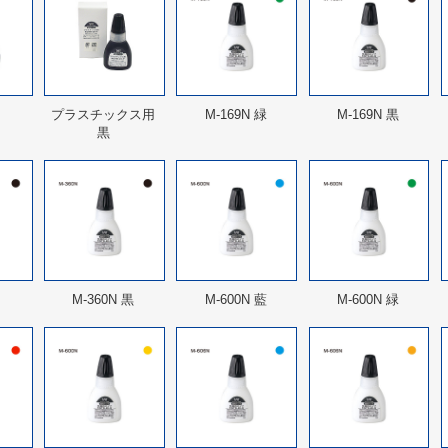
プラスチックス用
M-169N 緑
M-169N 黒
黒
M-360N 黒
M-600N 藍
M-600N 緑