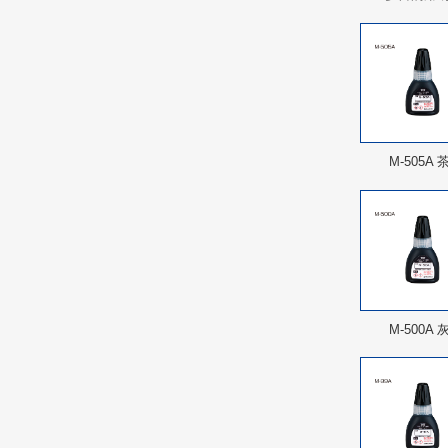
M-505A 
M-500A 