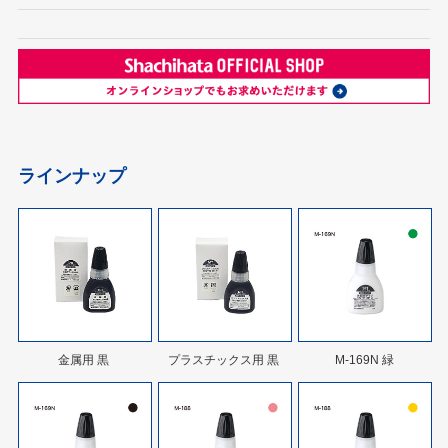
ラインナップ
金属用 黒
プラスチックス用 黒
M-169N 緑