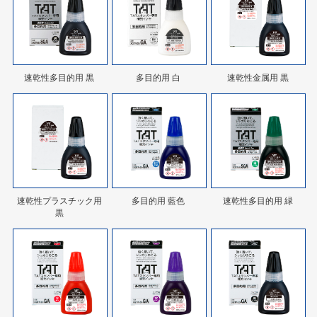
速乾性多目的用 黒
多目的用 白
速乾性金属用 黒
速乾性プラスチック用
多目的用 藍色
速乾性多目的用 緑
黒