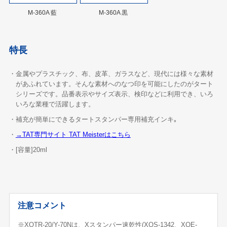
M-360A 藍
M-360A 黒
特長
・金属やプラスチック、布、皮革、ガラスなど、現代には様々な素材
があふれています。そんな素材へのなつ印を可能にしたのがタート
シリーズです。品番表示やサイズ表示、検印などに利用でき、いろ
いろな業種で活躍します。
・補充が簡単にできるタートスタンパー専用補充インキ｡
・
→TAT専門サイト TAT Meisterはこちら
・[容量]20ml
注意コメント
※XQTR-20/Y-70Nは、Xスタンパー速乾性(XQS-1342、XQE-