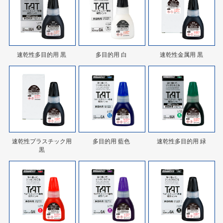
速乾性多目的用 黒
多目的用 白
速乾性金属用 黒
速乾性プラスチック用
多目的用 藍色
速乾性多目的用 緑
黒