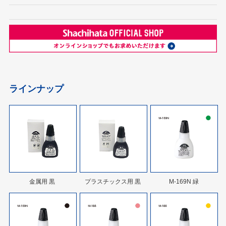
ラインナップ
金属用 黒
プラスチックス用 黒
M-169N 緑