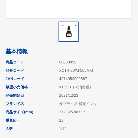
基本情報
商品コード
00000958
品番コード
XQTR-20/M-505A-G
JANコード
4974052009587
希望小売価格
¥1,500（＋消費税）
発売開始日
2021/12/23
ブランド名
サプライ品 補充インキ
商品サイズ(mm)
37.8×25.0×73.5
重量(g)
28
入数
1/12