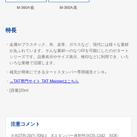
M-360A 藍
M-360A 黒
特長
・金属やプラスチック、布、皮革、ガラスなど、現代には様々な素材
があふれています。そんな素材へのなつ印を可能にしたのがタート
シリーズです。品番表示やサイズ表示、検印などに利用でき、いろ
いろな業種で活躍します。
・補充が簡単にできるタートスタンパー専用補充インキ｡
・
→TAT専門サイト TAT Meisterはこちら
・[容量]20ml
注意コメント
※XQTR-20/Y-70Nは、Xスタンパー速乾性(XQS-1342、XQE-