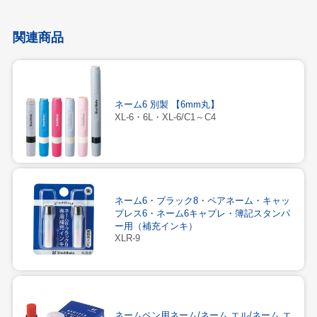
関連商品
ネーム6 別製 【6mm丸】
XL-6・6L・XL-6/C1～C4
ネーム6・ブラック8・ペアネーム・キャッ
プレス6・ネーム6キャプレ・簿記スタンパ
ー用（補充インキ）
XLR-9
ネームペン用ネーム/ネーム エル/ネーム エ