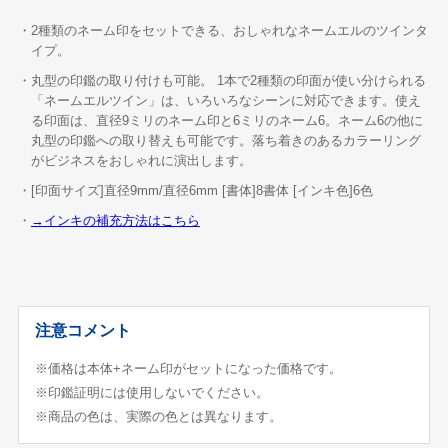
・2種類のネーム印をセットできる、おしゃれなネームエルのツインタ
イプ。
・丸型の印鑑の取り付けも可能。 1本で2種類の印面が使い分けられる
「ネームエルツイン」は、いろいろなシーンに対応できます。使え
る印面は、直径9ミリのネーム印と6ミリのネーム6。ネーム6の他に
丸型の印鑑への取り替えも可能です。落ち着きのあるカラーリング
がビジネスをおしゃれに演出します。
・[印面サイズ]直径9mm/直径6mm [書体]8書体 [インキ色]6色
・
→インキの補充方法はこちら
注意コメント
※価格は本体+ネーム印がセットになった価格です。
※印鑑証明には使用しないでください。
※商品の色は、実際の色とは異なります。