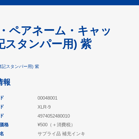
8・ペアネーム・キャッ
スタンパー用) 紫
記スタンパー用) 紫
情報
ド
00048001
ド
XLR-9
ード
4974052480010
価格
¥500（＋消費税）
名
サプライ品 補充インキ