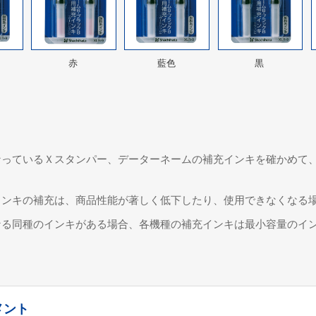
赤
藍色
黒
なっているＸスタンパー、データーネームの補充インキを確かめて
インキの補充は、商品性能が著しく低下したり、使用できなくなる
なる同種のインキがある場合、各機種の補充インキは最小容量のイ
メント