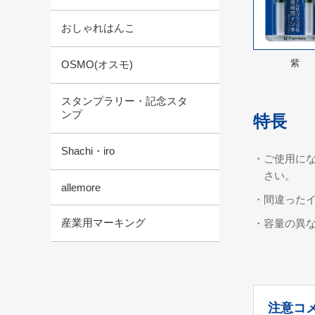
おしゃれはんこ
紫
OSMO(オスモ)
スタンプラリー・記念スタ
ンプ
特長
Shachi・iro
・ご使用に
さい。
allemore
・間違った
産業用マーキング
・容量の異
注意コ