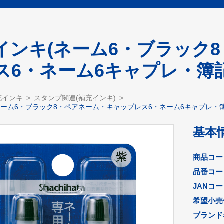
インキ(ネーム6・ブラック
ス6・ネーム6キャプレ・簿記
充インキ
スタンプ関連(補充インキ)
ネーム6・ブラック8・ペアネーム・キャップレス6・ネーム6キャプレ・簿
基本
商品コー
品番コー
JANコ
希望小売
ブランド