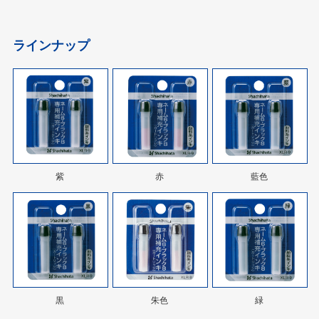
ラインナップ
紫
赤
藍色
黒
朱色
緑