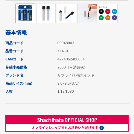
基本情報
商品コード
00048003
品番コード
XLR-9
JANコード
4974052480034
希望小売価格
¥500（＋消費税）
ブランド名
サプライ品 補充インキ
商品サイズ(mm)
9.0×9.0×37.7
入数
1/12/1080