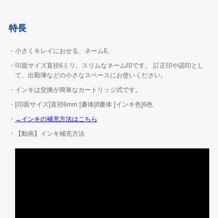
特長
・小さくキレイにおせる、ネーム6。
・印面サイズ直径6ミリ。スリムなネーム印です。 訂正印や認印とし
て、出勤簿などの小さなスペースにお使いください。
・インキは交換が簡単なカートリッジ式です。
・[印面サイズ]直径6mm [書体]8書体 [インキ色]6色
・
→インキの補充方法はこちら
・【動画】インキ補充方法