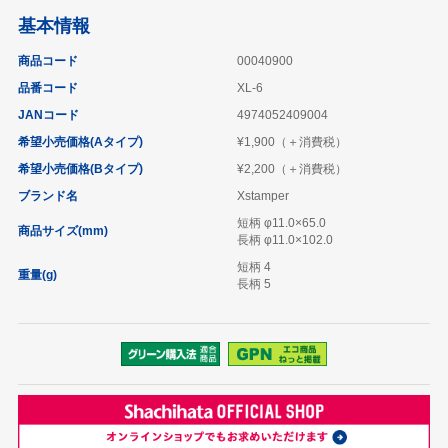
基本情報
商品コード
00040900
品番コード
XL-6
JANコード
4974052409004
希望小売価格(Aタイプ)
¥1,900（＋消費税）
希望小売価格(Bタイプ)
¥2,200（＋消費税）
ブランド名
Xstamper
短柄 φ11.0×65.0
商品サイズ(mm)
長柄 φ11.0×102.0
短柄 4
重量(g)
長柄 5