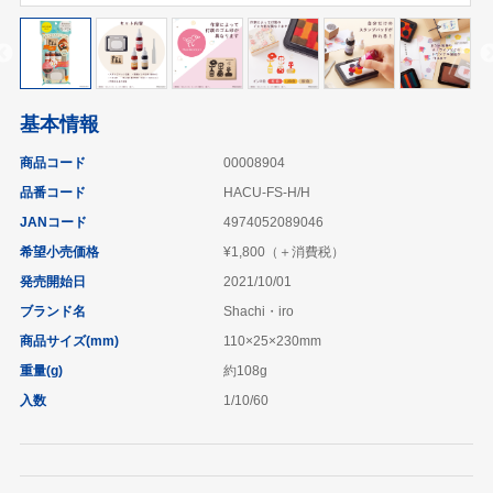
基本情報
商品コード
00008904
品番コード
HACU-FS-H/H
JANコード
4974052089046
希望小売価格
¥1,800（＋消費税）
発売開始日
2021/10/01
ブランド名
Shachi・iro
商品サイズ(mm)
110×25×230mm
重量(g)
約108g
入数
1/10/60