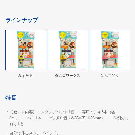
ラインナップ
みずたま
タムズワークス
はんこどり
特長
・【セット内容】・スタンプパッド1個 ・専用インキ3本（各
8ml） ・ヘラ1本 ・ゴム印1個（W35×25×H25mm） ・作例のし
おり1枚
・自分で作るスタンプパッド。