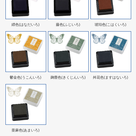
縹色(はなだいろ)
藤色(ふじいろ)
琥珀色(こはくいろ)
鬱金色(うこんいろ)
麹塵色(きくじんいろ)
舛花色(ますはないろ)
亜麻色(あまいろ)