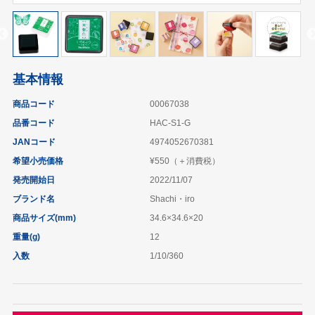
基本情報
商品コード
00067038
品番コード
HAC-S1-G
JANコード
4974052670381
希望小売価格
¥550（＋消費税）
発売開始日
2022/11/07
ブランド名
Shachi・iro
商品サイズ(mm)
34.6×34.6×20
重量(g)
12
入数
1/10/360