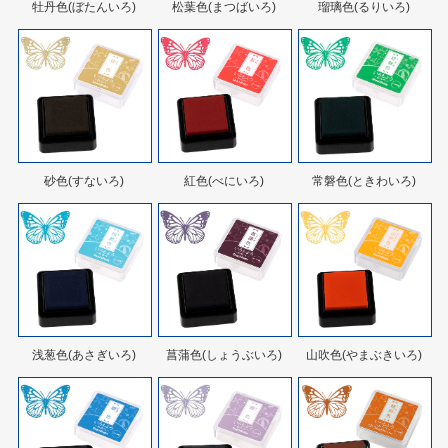
牡丹色(ぼたんいろ)
松葉色(まつばいろ)
瑠璃色(るりいろ)
砂色(すないろ)
紅色(べにいろ)
常磐色(ときわいろ)
浅葱色(あさぎいろ)
菖蒲色(しょうぶいろ)
山吹色(やまぶきいろ)