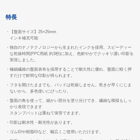
特長
・【盤面サイズ】25×25mm
インキ補充可能
・独自のナノテクノロジーから生まれたインクを採用。スピーディー
な乾燥時間(PPC用紙 約3秒)に加え、色鮮やかでクッキリ濃い印影を
実現しました。
・極細繊維の盤面表布を採用することで耐久性に優れ、盤面に軽く押
すだけで鮮明な印影が得られます。
・フタを開けたままでも、パッドは乾燥しません。乾きが早くにじま
ないから、多色使いにぴったり。
・盤面の角を使って、細かい部分を塗り分けでき、繊細な模様もしっ
かり表現できます
スタンプパットは重ねて保管できます。
・印影は耐水性・耐光性があります。
・ゴム印や樹脂印など、幅広くご使用いただけます。