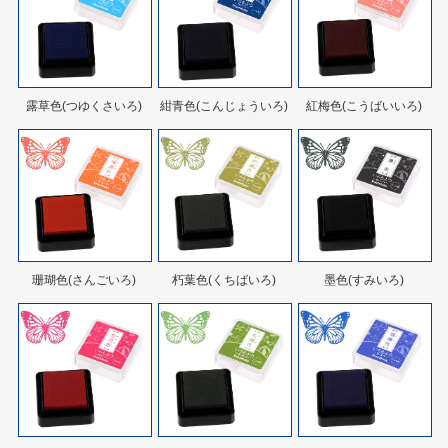
露草色(つゆくさいろ)
紺青色(こんじょういろ)
紅梅色(こうばいいろ)
珊瑚色(さんごいろ)
朽葉色(くちばいろ)
墨色(すみいろ)