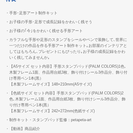
・手形･足形アート制作キット
・お子様の手形･足形で成長記録をかわいく残そう
・お子様の｢今｣をかわいく残せる手形アート
・カラフルな手形や足形のスタンプをシールやペンで装飾して､世界に
一つだけの作品を作る手形アート制作キット｡お部屋のインテリアと
してはもちろん､プレゼントにもぴったり｡お子様の成長記録をかわ
いく残してみませんか｡
・【A5サイズ セット内容】手形スタンプパッド(PALM COLORS)1色､
木製フレーム1面、作品用台紙3枚、飾り付けシール3作品分、飾り付
け専用ペン1本(黒）
【木製フレームサイズ】148×210mm(A5サイズ)
・【色紙サイズ セット内容】手形スタンプパッド(PALM COLORS)2
色､木製フレーム1面、作品用台紙3枚、飾り付けシール3作品分、飾
り付け専用ペン1本(黒）
【木製フレームサイズ】242×272mm(色紙サイズ)
・制作キット・スタンプパッド監修：petapeta-art
・【動画】商品紹介