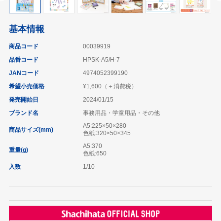
基本情報
商品コード
00039919
品番コード
HPSK-A5/H-7
JANコード
4974052399190
希望小売価格
¥1,600（＋消費税）
発売開始日
2024/01/15
ブランド名
事務用品・学童用品・その他
A5:225×50×280
商品サイズ(mm)
色紙:320×50×345
A5:370
重量(g)
色紙:650
入数
1/10