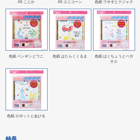
A5 こじか
A5 ユニコーン
色紙 ウサギとクジャク
色紙 ペンギンとワニ
色紙 はたらくくるま
色紙 はくちょうとペガ
サス
色紙 ロボットとあひる
特長