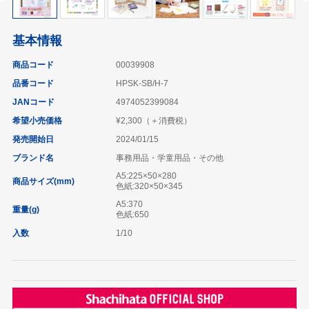
基本情報
商品コード
00039908
品番コード
HPSK-SB/H-7
JANコード
4974052399084
希望小売価格
¥2,300（＋消費税）
発売開始日
2024/01/15
ブランド名
事務用品・学童用品・その他
A5:225×50×280
商品サイズ(mm)
色紙:320×50×345
A5:370
重量(g)
色紙:650
入数
1/10