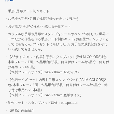
・手形･足形アート制作キット
・お子様の手形･足形で成長記録をかわいく残そう
・お子様の｢今｣をかわいく残せる手形アート
・カラフルな手形や足形のスタンプをシールやペンで装飾して､世界に
一つだけの作品を作る手形アート制作キット｡お部屋のインテリアと
してはもちろん､プレゼントにもぴったり｡お子様の成長記録をかわ
いく残してみませんか｡
・【A5サイズ セット内容】手形スタンプパッド(PALM COLORS)1色､
木製フレーム1面、作品用台紙3枚、飾り付けシール3作品分、飾り付
け専用ペン1本(黒）
【木製フレームサイズ】148×210mm(A5サイズ)
・【色紙サイズ セット内容】手形スタンプパッド(PALM COLORS)2
色､木製フレーム1面、作品用台紙3枚、飾り付けシール3作品分、飾
り付け専用ペン1本(黒）
【木製フレームサイズ】242×272mm(色紙サイズ)
・制作キット・スタンプパッド監修：petapeta-art
・【動画】商品紹介