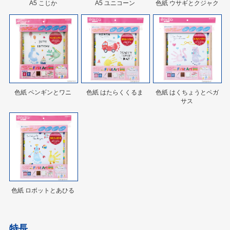
A5 こじか
A5 ユニコーン
色紙 ウサギとクジャク
色紙 ペンギンとワニ
色紙 はたらくくるま
色紙 はくちょうとペガ
サス
色紙 ロボットとあひる
特長