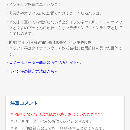
・インテリア感覚の卓上ハンコ！
・玄関先やオフィスの机に置くだけで楽しくなるハンコ。
・そのまま置いても転がらない卓上タイプのネーム印。ミッキーマウ
スとくまのプーさんのかわいらしいデザインで、インテリアとして
も楽しめます。
・[印面サイズ]直径9mm [書体]8書体 [インキ色]6色
クラフト墨はダイナコムウェア株式会社に使用許諾を受けた書体で
す。
・
→メールオーダー商品印面申込みサイトへ
・
→インキの補充方法はこちら
注意コメント
※ 在庫がなくなり次第販売を終了させていただきます。
※メールオーダーのみのお取り扱いとなります。
※ネーム印は補充なしで約3,000回捺すことができます。