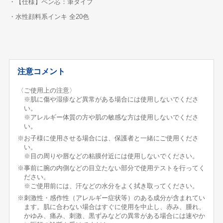
・【仕様】ペン芯：筆タイプ
・水性顔料系インキ 全20色
注意コメント
〈ご使用上の注意〉
※肌に傷や湿疹など異常がある場合には使用しないでくださ
い。
※アレルギー体質の方や肌の敏感な方は使用しないでくださ
い。
※お子様に使用させる場合には、保護者と一緒にご使用くださ
い。
※目の周りや唇などの粘膜付近には使用しないでください。
※事前に腕の内側などの目立たない部分で使用テストを行ってく
ださい。
※ご使用前には、汗などの水分をよく拭き取ってください。
※刺激性・感作性（アレルギー症状等）のある成分が含まれてい
ます。肌に合わない場合はすぐに使用を中止し、赤み、腫れ、
かゆみ、痛み、刺激、黒ずみなどの異常がある場合には速やか