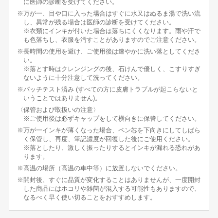
に医師の診断を受けてください。
※万が一、目や口に入った場合はすぐに水又はぬるま湯で洗い流
し、異常が残る場合は医師の診断を受けてください。
※衣類にインキが付いた場合は落ちにくくなります。雨や汗で
も色落ちし、衣服を汚すことがありますのでご注意ください。
※長時間の使用を避け、ご使用後は速やかに洗い落としてくださ
い。
※落とす時はクレンジングの後、石けんで優しく、こすりすぎ
ないように十分注意して洗ってください。
※パッチテスト済み (すべての方に皮膚トラブルが起こらないと
いうことではありません)。
〈保管および取扱いの注意〉
※ご使用後は必ずキャップをして横向きに保管してください。
※万が一インキが薄くなった場合、ペン芯を下向きにしてしばら
く保管し、再度、筆記濃度が回復した後にご使用ください。
※落としたり、激しく振ったりするとインキが漏れる恐れがあ
ります。
※高温の場所（高温の車中等）に放置しないでください。
※開封後、すぐに品質が変化することはありませんが、一度開封
した商品にはホコリや雑菌が混入する可能性もありますので、
なるべく早く使い切ることをおすすめします。