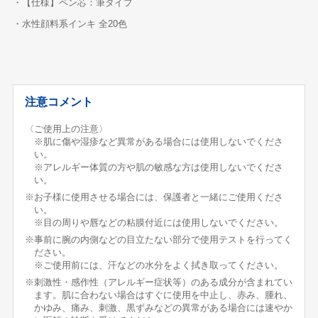
・【仕様】ペン芯：筆タイプ
・水性顔料系インキ 全20色
注意コメント
〈ご使用上の注意〉
※肌に傷や湿疹など異常がある場合には使用しないでくださ
い。
※アレルギー体質の方や肌の敏感な方は使用しないでくださ
い。
※お子様に使用させる場合には、保護者と一緒にご使用くださ
い。
※目の周りや唇などの粘膜付近には使用しないでください。
※事前に腕の内側などの目立たない部分で使用テストを行ってく
ださい。
※ご使用前には、汗などの水分をよく拭き取ってください。
※刺激性・感作性（アレルギー症状等）のある成分が含まれてい
ます。肌に合わない場合はすぐに使用を中止し、赤み、腫れ、
かゆみ、痛み、刺激、黒ずみなどの異常がある場合には速やか