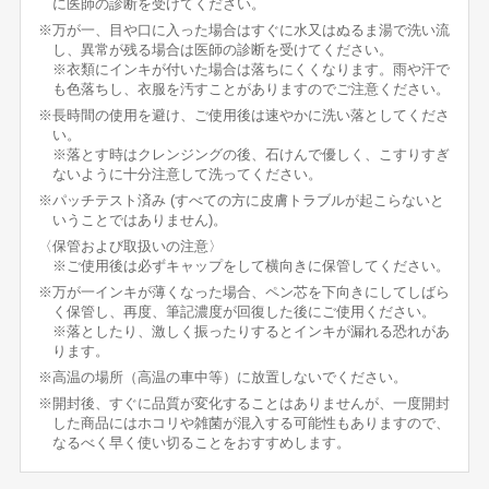
に医師の診断を受けてください。
※万が一、目や口に入った場合はすぐに水又はぬるま湯で洗い流
し、異常が残る場合は医師の診断を受けてください。
※衣類にインキが付いた場合は落ちにくくなります。雨や汗で
も色落ちし、衣服を汚すことがありますのでご注意ください。
※長時間の使用を避け、ご使用後は速やかに洗い落としてくださ
い。
※落とす時はクレンジングの後、石けんで優しく、こすりすぎ
ないように十分注意して洗ってください。
※パッチテスト済み (すべての方に皮膚トラブルが起こらないと
いうことではありません)。
〈保管および取扱いの注意〉
※ご使用後は必ずキャップをして横向きに保管してください。
※万が一インキが薄くなった場合、ペン芯を下向きにしてしばら
く保管し、再度、筆記濃度が回復した後にご使用ください。
※落としたり、激しく振ったりするとインキが漏れる恐れがあ
ります。
※高温の場所（高温の車中等）に放置しないでください。
※開封後、すぐに品質が変化することはありませんが、一度開封
した商品にはホコリや雑菌が混入する可能性もありますので、
なるべく早く使い切ることをおすすめします。