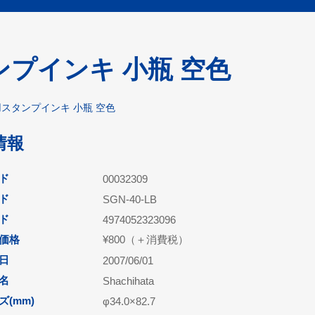
プインキ 小瓶 空色
スタンプインキ 小瓶 空色
情報
ド
00032309
ド
SGN-40-LB
ード
4974052323096
価格
¥800（＋消費税）
日
2007/06/01
名
Shachihata
(mm)
φ34.0×82.7