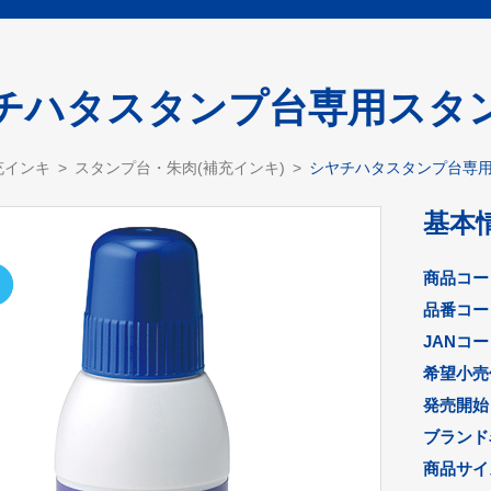
チハタスタンプ台専用スタン
充インキ
スタンプ台・朱肉(補充インキ)
シヤチハタスタンプ台専用
基本
商品コー
品番コー
JANコ
希望小売
発売開始
ブランド
商品サイズ