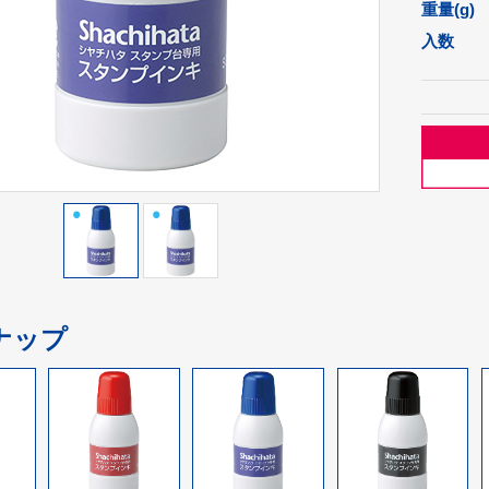
重量(g)
入数
ナップ