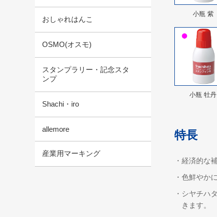
小瓶 紫
おしゃれはんこ
OSMO(オスモ)
スタンプラリー・記念スタ
ンプ
小瓶 牡丹
Shachi・iro
allemore
特長
産業用マーキング
・経済的な
・色鮮やか
・シヤチハ
きます。