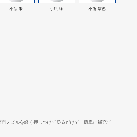
小瓶 朱
小瓶 緑
小瓶 茶色
盤面ノズルを軽く押しつけて塗るだけで、簡単に補充で