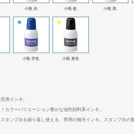
小瓶 赤
小瓶 藍
小瓶 黒
小瓶 空色
小瓶 黄色
補充用インキ。
に！カラーバリエーション豊かな油性顔料系インキ。
タスタンプ台を繰り返し使える、専用の補充インキ。スタンプ台の