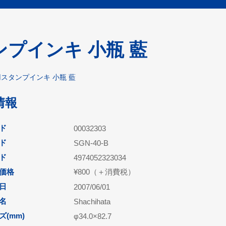
プインキ 小瓶 藍
スタンプインキ 小瓶 藍
情報
ド
00032303
ド
SGN-40-B
ード
4974052323034
価格
¥800（＋消費税）
日
2007/06/01
名
Shachihata
(mm)
φ34.0×82.7