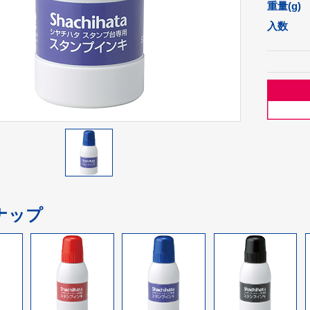
重量(g)
入数
ナップ