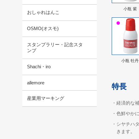
小瓶 紫
おしゃれはんこ
OSMO(オスモ)
スタンプラリー・記念スタ
ンプ
小瓶 牡丹
Shachi・iro
allemore
特長
産業用マーキング
・経済的な
・色鮮やか
・シヤチハ
きます。