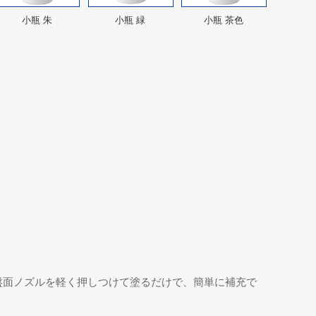
小瓶 朱
小瓶 緑
小瓶 茶色
盤面ノズルを軽く押しつけて塗るだけで、簡単に補充で