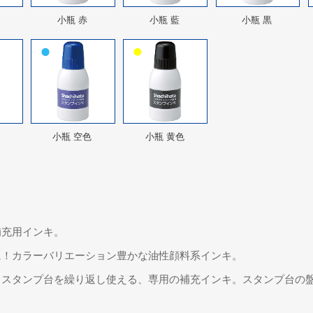
小瓶 赤
小瓶 藍
小瓶 黒
小瓶 空色
小瓶 黄色
補充用インキ。
に！カラーバリエーション豊かな油性顔料系インキ。
タスタンプ台を繰り返し使える、専用の補充インキ。スタンプ台の