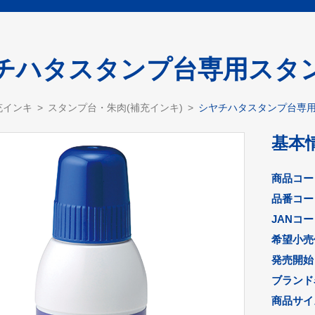
チハタスタンプ台専用スタン
充インキ
スタンプ台・朱肉(補充インキ)
シヤチハタスタンプ台専用
基本
商品コー
品番コー
JANコ
希望小売
発売開始
ブランド
商品サイズ