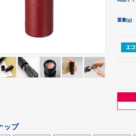
重量(g)
ナップ