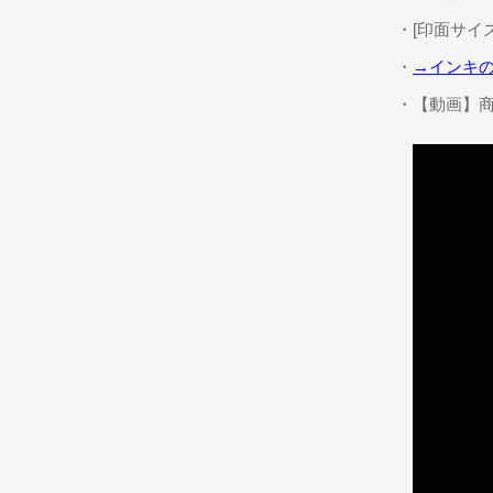
・[印面サイズ]
・
→インキ
・【動画】