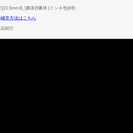
15.5mm丸 [書体]9書体 [インキ色]6色
の補充方法はこちら
商品紹介