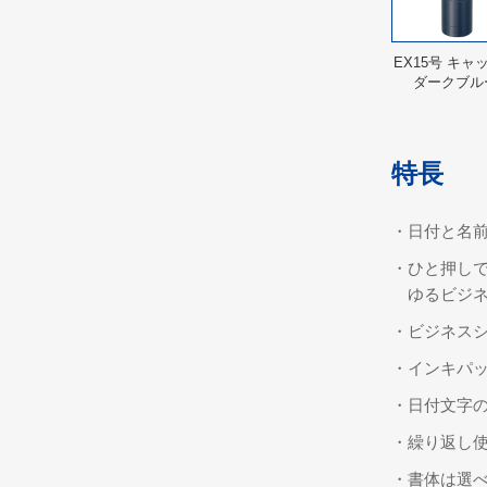
EX15号 キャ
ダークブル
特長
・日付と名
・ひと押し
ゆるビジ
・ビジネス
・インキパ
・日付文字の
・繰り返し使
・書体は選べ