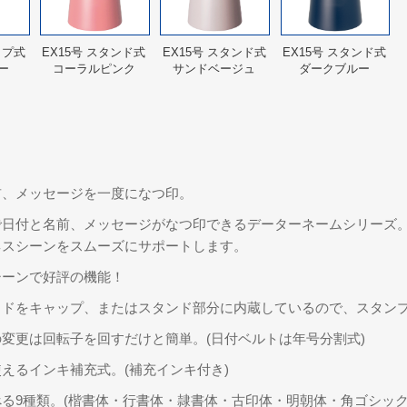
ップ式
EX15号 スタンド式
EX15号 スタンド式
EX15号 スタンド式
ー
コーラルピンク
サンドベージュ
ダークブルー
前、メッセージを一度になつ印。
で日付と名前、メッセージがなつ印できるデーターネームシリーズ
ネスシーンをスムーズにサポートします。
シーンで好評の機能！
ッドをキャップ、またはスタンド部分に内蔵しているので、スタン
変更は回転子を回すだけと簡単。(日付ベルトは年号分割式)
えるインキ補充式。(補充インキ付き)
る9種類。(楷書体・行書体・隷書体・古印体・明朝体・角ゴシッ