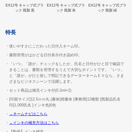
EX12号 キャップ式ブラ
EX12号 キャップ式ブラ
EX12号 キャップ式ブラ
ック 既製 黒
ック 既製 朱
ック 既製 緑
特長
・使いやすさにこだわった日付入ネーム印。
・書類管理がはかどる日付表示付き認め印。
・「いつ」「誰が」チェックをしたか、氏名と日付がひと目で確認で
きることは、書類を管理するうえで大切なポイントです。「いつ」
と「誰が」がひと捺しで明記できるデーターネームＥＸなら、さま
ざまなビジネスシーンで活躍します。
・セット商品は補充インキ付(0.2ml×2)
・[印面サイズ]12.5ｍｍ丸 [書体]楷書体 [事務用]12種類 [既製品氏名
印]1,000氏名 [インキ色]6色
・
→ネームナビはこちら
・
→インキの補充方法はこちら
・【動画】インキ補充