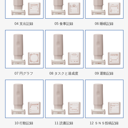
04 支出記録
05 食事記録
06 睡眠記録
07 円グラフ
08 タスクと達成度
09 運動記録
10 行動記録
11 読書記録
12 ＳＮＳ投稿記録