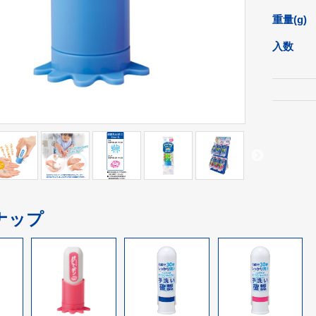
重量(g)
入数
ナップ