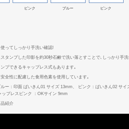
ピンク
ブルー
ピンク
使ってしっかり手洗い確認!
スタンプした印影を約30秒石鹸で洗い落とすことで､しっかり手
タンプできるキャップレス式もあります｡
は安全性に配慮した食用色素を使用しています｡
ルー：印面 ばいきん01 サイズ 13mm、 ピンク：ばいきん02 サ
ャップレスピンク ：OKサイン 9mm
商品紹介