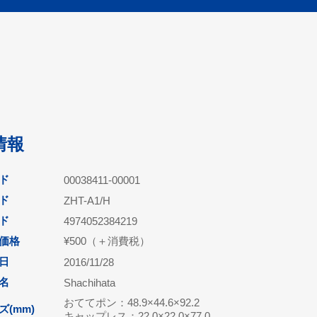
情報
ド
00038411-00001
ド
ZHT-A1/H
ード
4974052384219
価格
¥500（＋消費税）
日
2016/11/28
名
Shachihata
おててポン：48.9×44.6×92.2
(mm)
キャップレス：22.0×22.0×77.0