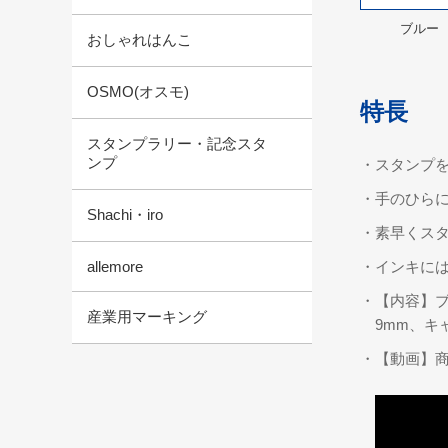
ブルー
おしゃれはんこ
OSMO(オスモ)
特長
スタンプラリー・記念スタ
ンプ
・スタンプを
・手のひらに
Shachi・iro
・素早くス
allemore
・インキに
・【内容】ブ
産業用マーキング
9mm、キ
・【動画】