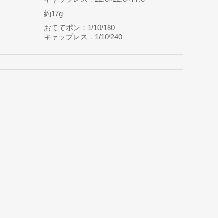
約17g
おててポン：1/10/180
キャップレス：1/10/240