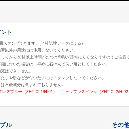
メント
00回スタンプできます。(当社試験データによる）
練習以外の用途には使用しないでください。
プしてから30秒以上時間がたつと印影が落ちにくくなりますのでご注意
が顔に付いた場合は、早めに石けんで洗い落としてください。
補充はできません。
れた手や砂などが付いた手にはスタンプしないでください。
には石鹸成分は含まれておりません｡
プレスブルー（ZHT-CL1/H-01）、キャップレスピンク（ZHT-CL2
プル
その