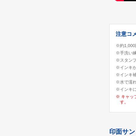
注意コ
※約1,0
※手洗い
※スタン
※インキ
※インキ
※水で濡
※インキ
※ キャッ
す。
印面サン