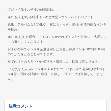
・てがたで残すお子様の成長記録。
・布にも捺(お)せる特殊インキと大型スポンジパッドのセット。
・色紙、アルバムなどの紙や、布にもくっきり捺(お)せる特殊なインキ
を採用。
・布に捺(お)した場合、アイロンをかければインキが定着し、洗濯をし
ても落ちにくくなります
・お子様の手でインキを全量使用した場合、付属インキ1本で約300回
のてがたをとることができます。
・※てのひらの大きさや仕様状況・環境により回数は異なります。
・[てがたすたんぷのインキの安全性について]ST基準(化学的特性のイ
ンキ類に関する試験)に適合。※但し、STマークは取得していませ
ん。
注意コメント