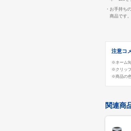
・お手持ち
商品です
注意コ
※ネーム
※クリッ
※商品の
関連商