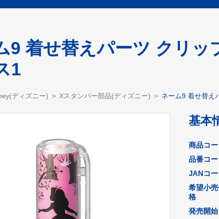
ム9 着せ替えパーツ クリ
ス1
sney(ディズニー)
Xスタンパー部品(ディズニー)
ネーム9 着せ替え
基本
商品コー
品番コー
JANコ
希望小売
格
発売開始