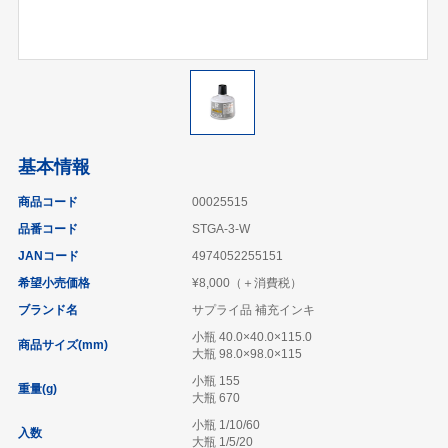
基本情報
商品コード
00025515
品番コード
STGA-3-W
JANコード
4974052255151
希望小売価格
¥8,000（＋消費税）
ブランド名
サプライ品 補充インキ
小瓶 40.0×40.0×115.0
商品サイズ(mm)
大瓶 98.0×98.0×115
小瓶 155
重量(g)
大瓶 670
小瓶 1/10/60
入数
大瓶 1/5/20