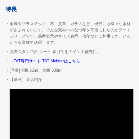
特長
・金属やプラスチック、布、皮革、ガラスなど、現代には様々な素材
があふれています。そんな素材へのなつ印を可能にしたのがタート
シリーズです。品番表示やサイズ表示、検印などに利用でき、いろ
いろな業種で活躍します。
・強着スタンプ台 タート 多目的用のインキ補充に。
・
→TAT専門サイト TAT Meisterはこちら
・[容量]小瓶 55ml、大瓶 330ml
・【動画】商品紹介