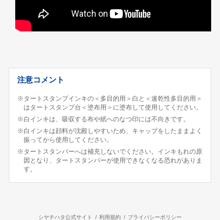
注意コメント
※タートスタンプインキの＜多目的用＞白と＜速乾性多目的用＞
はタートスタンプ台＜塗布用＞に塗布して使用してください。
※白インキは、吸収する布や紙へのなつ印には不向きです。
※白インキは顔料が沈殿しやすいため、キャップをしたままよく
振ってから使用してください。
※タートスタンパーへは補充しないでください。インキもれの原
因となり、タートスタンパーが使用できなくなる恐れがありま
す。
シヤチハタ公式サイト
利用規約
プライバシーポリシー