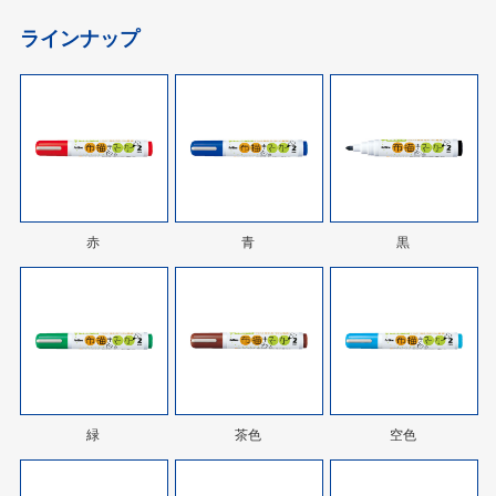
ラインナップ
赤
青
黒
緑
茶色
空色