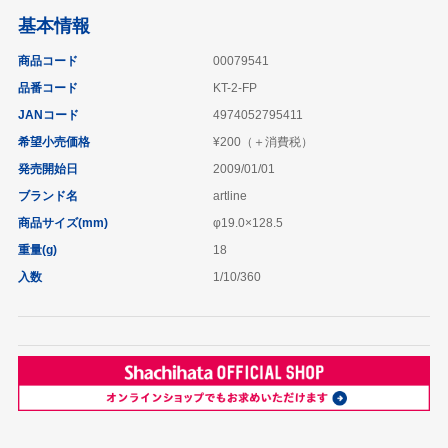
基本情報
商品コード
00079541
品番コード
KT-2-FP
JANコード
4974052795411
希望小売価格
¥200（＋消費税）
発売開始日
2009/01/01
ブランド名
artline
商品サイズ(mm)
φ19.0×128.5
重量(g)
18
入数
1/10/360