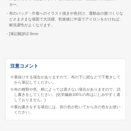
カー。
・布のバッグ・巾着へのイラスト描きや色付け、運動会の旗づくりな
どさまざまな場面で大活躍。乾燥後に中温でアイロンをかければ、
耐洗濯性がよくなります。
・[筆記幅]約2.0mm
注意コメント
※裏抜けする場合がありますので、布の下に紙などで下敷きして
から筆記してください。
※布の種類や色、柄によっては適さない場合がありますので、試
し書きをしてください。(化学繊維100％の布はにじみやすく適
しておりません。)
※重ね書きをする場合には、前の色が乾いてから次の色をお使い
ください。