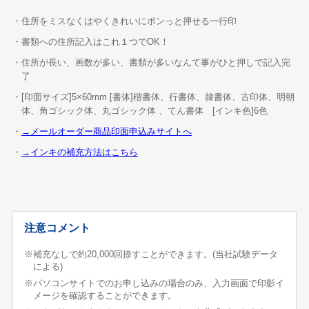
・住所をミスなくはやくきれいにポンっと押せる一行印
・書類への住所記入はこれ１つでOK！
・住所が長い、画数が多い、書類が多いなんて事がひと押しで記入完
了
・[印面サイズ]5×60mm [書体]楷書体、行書体、隷書体、古印体、明朝
体、角ゴシック体、丸ゴシック体 、てん書体 [インキ色]6色
・
→メールオーダー商品印面申込みサイトへ
・
→インキの補充方法はこちら
注意コメント
※補充なしで約20,000回捺すことができます。(当社試験データ
による)
※パソコンサイトでのお申し込みの場合のみ、入力画面で印影イ
メージを確認することができます。