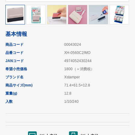
基本情報
商品コード
00043024
品番コード
XH-0560C2/MO
JANコード
4974052430244
希望小売価格
1800（＋消費税）
ブランド名
Xstamper
商品サイズ(mm)
71.4×61.5×12.8
重量(g)
12.8
入数
1/10/240