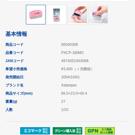
基本情報
商品コード
00040308
品番コード
PXCP-1B/MO
JANコード
4974052403088
希望小売価格
¥3,400（＋消費税）
発売開始日
2004/10/01
ブランド名
Xstamper
商品サイズ(mm)
66.5×23.0×40.4
重量(g)
27
入数
1/10