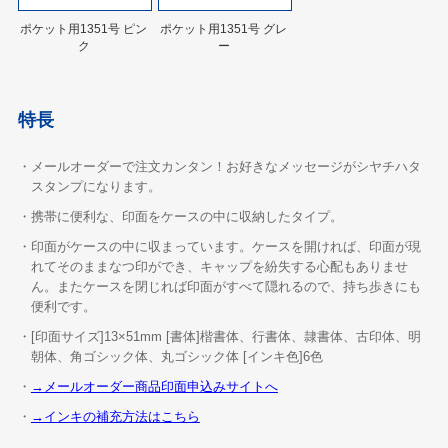
ポケット用1351号 ピン
ポケット用1351号 グレ
ク
ー
特長
・メールオーダーで注文カンタン！お好きなメッセージがシヤチハタ
スタンプになります。
・携帯に便利な、印面をケースの中に収納したタイプ。
・印面がケースの中に収まっています。ケースを開ければ、印面が現
れてそのままなつ印ができ、キャップを紛失する心配もありませ
ん。またケースを閉じれば印面がすべて隠れるので、持ち歩きにも
便利です。
・[印面サイズ]13×51mm [書体]楷書体、行書体、隷書体、古印体、明
朝体、角ゴシック体、丸ゴシック体 [インキ色]6色
・
→メールオーダー商品印面申込みサイトへ
・
→インキの補充方法はこちら