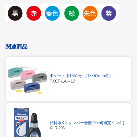
関連商品
ポケット用1351号 【13×51mm角】
PXCP-1A～1J
顔料系Xスタンパー全般 20ml(補充インキ)
XLR-20N