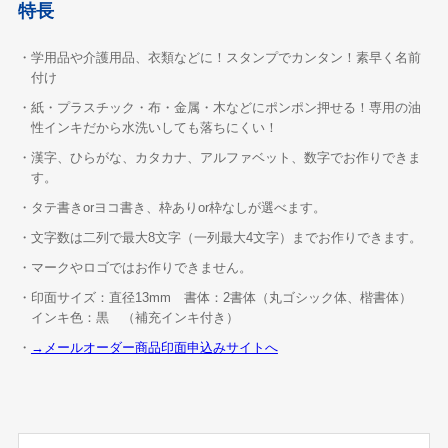
特長
・学用品や介護用品、衣類などに！スタンプでカンタン！素早く名前
付け
・紙・プラスチック・布・金属・木などにポンポン押せる！専用の油
性インキだから水洗いしても落ちにくい！
・漢字、ひらがな、カタカナ、アルファベット、数字でお作りできま
す。
・タテ書きorヨコ書き、枠ありor枠なしが選べます。
・文字数は二列で最大8文字（一列最大4文字）までお作りできます。
・マークやロゴではお作りできません。
・印面サイズ：直径13mm 書体：2書体（丸ゴシック体、楷書体）
インキ色：黒 （補充インキ付き）
・
→メールオーダー商品印面申込みサイトへ