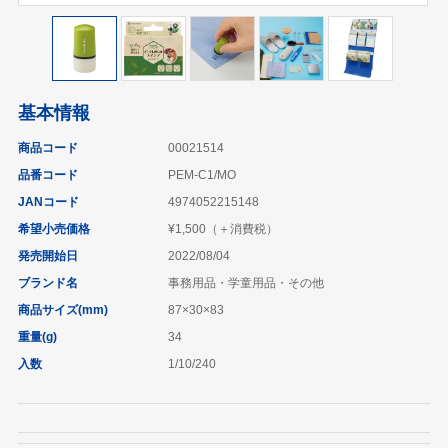
基本情報
商品コード
00021514
品番コード
PEM-C1/MO
JANコード
4974052215148
希望小売価格
¥1,500（＋消費税）
発売開始日
2022/08/04
ブランド名
事務用品・学童用品・その他
商品サイズ(mm)
87×30×83
重量(g)
34
入数
1/10/240