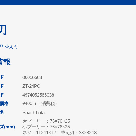
刃
品 替え刃
情報
ド
00056503
ド
ZT-24PC
ード
4974052565038
価格
¥400（＋消費税）
名
Shachihata
大プーリー：76×76×25
(mm)
小プーリー：76×76×25
ネジ：11×11×17 替え刃：28×8×13