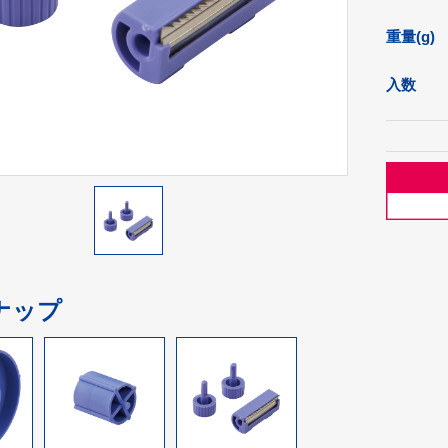
重量(g)
入数
ナップ