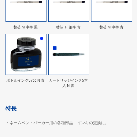
替芯 M 中字 黒
替芯 Ｆ 細字 青
替芯 M 中字 青
ボトルインク57cc N 青
カートリッジインク5本
入 N 青
特長
・ネームペン・パーカー用の各種部品、インキの交換に。