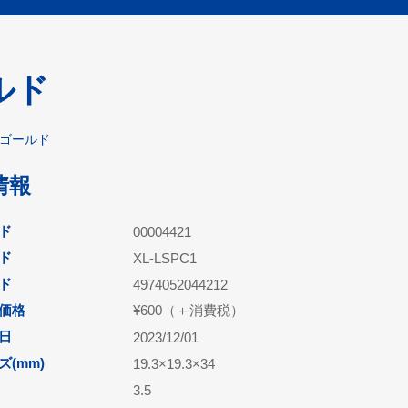
ルド
グゴールド
情報
ド
00004421
ド
XL-LSPC1
ード
4974052044212
価格
¥600（＋消費税）
日
2023/12/01
(mm)
19.3×19.3×34
3.5