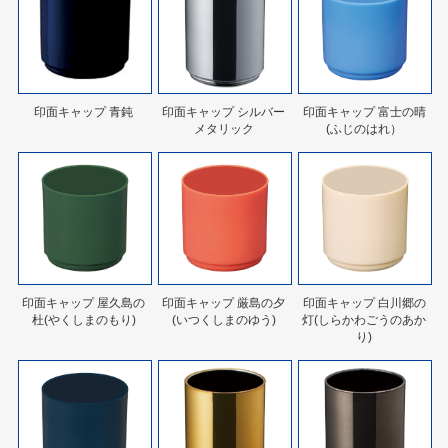
印面キャップ 青鈍
印面キャップ シルバー
印面キャップ 富士の晴
メタリック
(ふじのはれ）
印面キャップ 屋久島の
印面キャップ 厳島の夕
印面キャップ 白川郷の
杜(やくしまのもり)
(いつくしまのゆう)
灯(しらかわごうのあか
り)