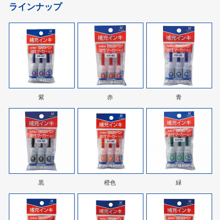
ラインナップ
紫
赤
青
黒
橙色
緑