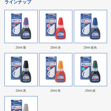
ラインナップ
20ml 紫
20ml 赤
20ml 藍色
20ml 黒
20ml 朱
20ml 緑