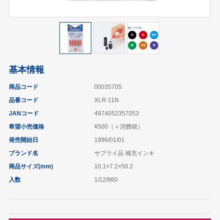
基本情報
商品コード
00035705
品番コード
XLR-11N
JANコード
4974052357053
希望小売価格
¥500（＋消費税）
発売開始日
1996/01/01
ブランド名
サプライ品 補充インキ
商品サイズ(mm)
10.1×7.2×50.2
入数
1/12/960