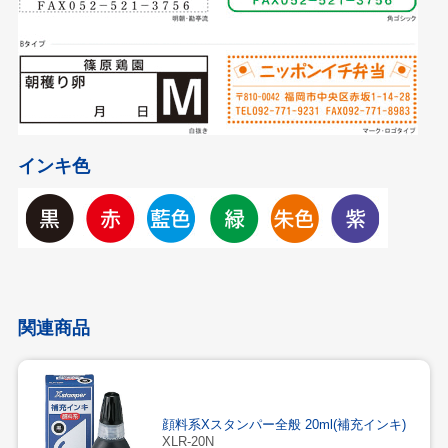
インキ色
関連商品
顔料系Xスタンパー全般 20ml(補充インキ)
XLR-20N