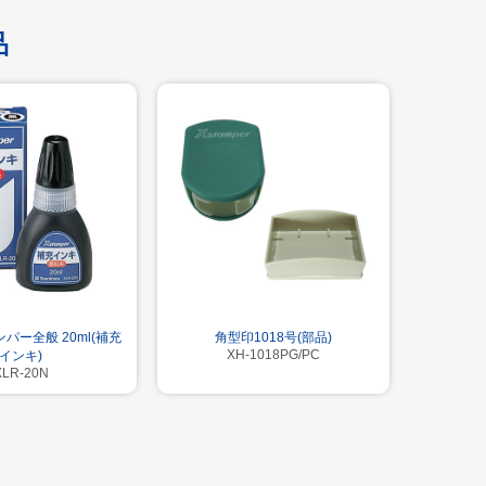
品
パー全般 20ml(補充
角型印1018号(部品)
XH-1018PG/PC
インキ)
XLR-20N