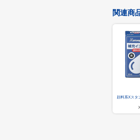
関連商
顔料系Xスタン