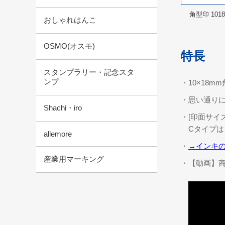
角型印 101
おしゃれはんこ
OSMO(オスモ)
特長
スタンプラリー・記念スタ
ンプ
・10×18
・思い通り
Shachi・iro
・[印面サイズ]
Cタイプは
allemore
・
→インキ
産業用マーキング
・【動画】