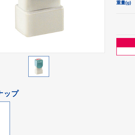
重量(g)
ナップ