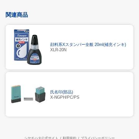
関連商品
顔料系Xスタンパー全般 20ml(補充インキ)
XLR-20N
氏名印(部品)
X-NGPH/PC/PS
シヤチハタ公式サイト
利用規約
プライバシーポリシー