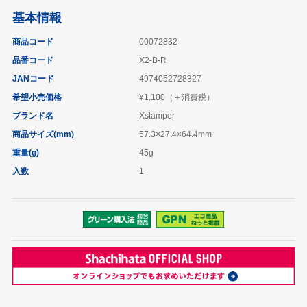
基本情報
商品コード
00072832
品番コード
X2-B-R
JANコード
4974052728327
希望小売価格
¥1,100（＋消費税）
ブランド名
Xstamper
商品サイズ(mm)
57.3×27.4×64.4mm
重量(g)
45g
入数
1