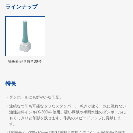
ラインナップ
等級表示印 特角30号
特長
・ダンボールにも鮮やかな印影。
・連続なつ印も可能なタフなスタンパー。 乾きが速く、水に流れない
油性染料インキ(X-300)を使用。硬い厚紙や半耐水性のダンボールに
もくっきりと印影を残せます。作業のスピードアップに貢献しま
す。
・[印面サイズ]30×30mm [書体]既製品専用文字 [インキ色]藍色(染料系