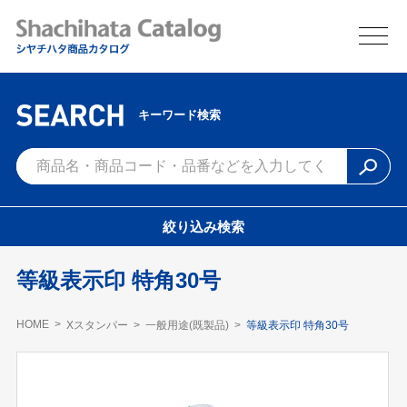
キーワード検索
絞り込み検索
等級表示印 特角30号
HOME
Xスタンパー
一般用途(既製品)
等級表示印 特角30号