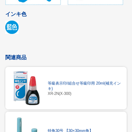
インキ色
関連商品
等級表示印/組合せ等級印用 20ml(補充イン
キ)
XR-2N(X-300)
特角30号 【30×30mm角】