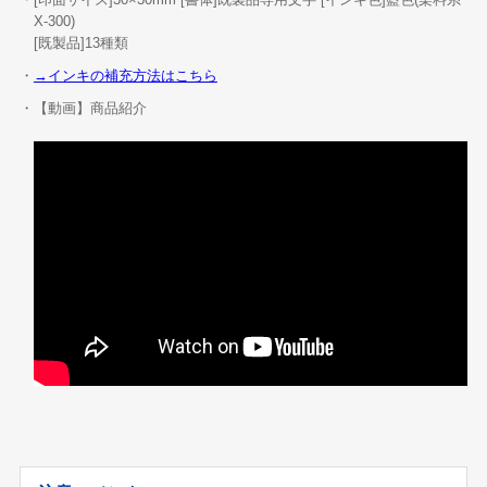
X-300)
[既製品]13種類
・
→インキの補充方法はこちら
・【動画】商品紹介